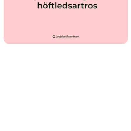
Den som drabbas av 
höftledsartros 
kan få 
svårt att röra sig och leva livet som vanligt. Då 
kan det vara aktuellt med sjukskrivning under 
kortare perioder. Mer om sjukskrivning vid 
höftledsartros kan du läsa i denna artikel.