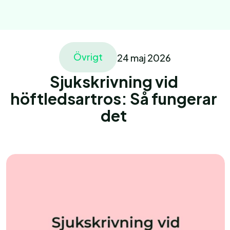
Övrigt
24 maj 2026
Home
Behandling
Sjukskrivning vid 
Home
höftledsartros: Så fungerar 
About
det 
Vårdgivare
Ariklar
Vårdgivare
Vårdgivare
Pages
Pages
Book an appointment