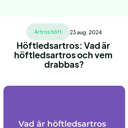
Artros höft
23 aug. 2024
Home
Behandling
Höftledsartros: Vad är 
Home
höftledsartros och vem 
About
drabbas?
Vårdgivare
Ariklar
Vårdgivare
Vårdgivare
Pages
Pages
Book an appointment