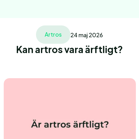
Artros
24 maj 2026
Home
Behandling
Kan artros vara ärftligt?
Home
About
Vårdgivare
Ariklar
Vårdgivare
Vårdgivare
Pages
Pages
Book an appointment