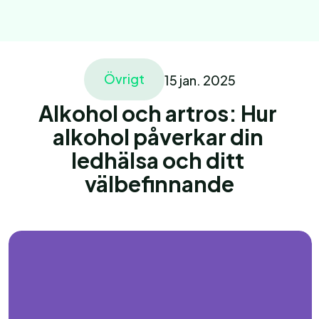
Övrigt
15 jan. 2025
Home
Behandling
Alkohol och artros: Hur 
Home
alkohol påverkar din 
About
ledhälsa och ditt 
Vårdgivare
Ariklar
välbefinnande
Vårdgivare
Vårdgivare
Pages
Pages
Book an appointment