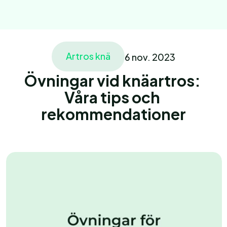
Artros knä
6 nov. 2023
Home
Behandling
Övningar vid knäartros: 
Home
Våra tips och 
About
rekommendationer
Vårdgivare
Ariklar
Vårdgivare
Vårdgivare
Pages
Pages
Book an appointment